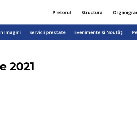
 în Imagini
Servicii prestate
Evenimente și Noutăți
Pe
Pretorul
Structura
Organigr
în Imagini
Servicii prestate
Evenimente și Noutăți
Pe
e 2021