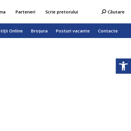
tiții Online
Broșura
Posturi vacante
Contacte
Search:
ama
Parteneri
Scrie pretorului
Căutare
tiții Online
Broșura
Posturi vacante
Contacte
Deschide b