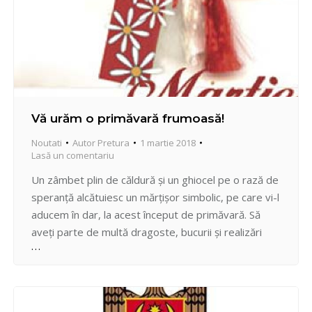
Vă urăm o primăvară frumoasă!
Noutati
Autor
Pretura
1 martie 2018
Lasă un comentariu
Un zâmbet plin de căldură şi un ghiocel pe o rază de
speranţă alcătuiesc un mărţişor simbolic, pe care vi-l
aducem în dar, la acest început de primăvară. Să
aveţi parte de multă dragoste, bucurii şi realizări
frumoase! Colectivul Preturii sectorului Centru