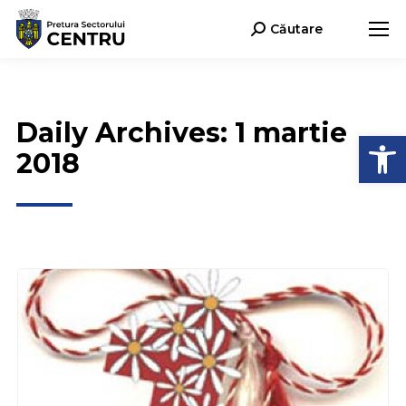
Căutare
Search:
Daily Archives:
1 martie
Deschide b
2018