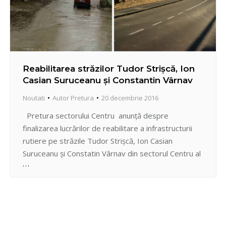
Reabilitarea străzilor Tudor Strișcă, Ion
Casian Suruceanu şi Constantin Vârnav
Noutati
Autor
Pretura
20 decembrie 2016
Pretura sectorului Centru anunţă despre
finalizarea lucrărilor de reabilitare a infrastructurii
rutiere pe străzile Tudor Strișcă, Ion Casian
Suruceanu și Constatin Vârnav din sectorul Centru al
capitalei. Lucrările de reparație pe cele 3 străzi au
fost executate de către Întreprinderea Municipală
Regia „Exdrupo”, iar lungimea totală a drumurilor
reabilitate este de 2, 4 km.…