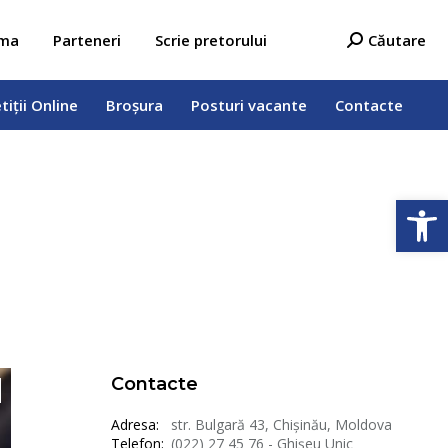
tiții Online
Broșura
Posturi vacante
Contacte
Search:
ama
Parteneri
Scrie pretorului
Căutare
tiții Online
Broșura
Posturi vacante
Contacte
Open
Contacte
Adresa:
str. Bulgară 43, Chișinău, Moldova
Telefon:
(022) 27 45 76 - Ghișeu Unic