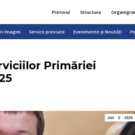
 în Imagini
Servicii prestate
Evenimente și Noutăți
Pe
Pretorul
Structura
Organigr
în Imagini
Servicii prestate
Evenimente și Noutăți
Pe
viciilor Primăriei
025
Jun
2
2025