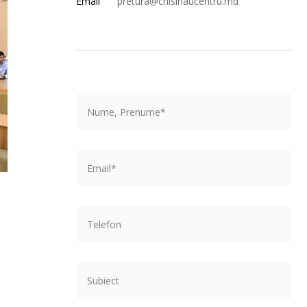
Email
pretura@chisinaucentru.md