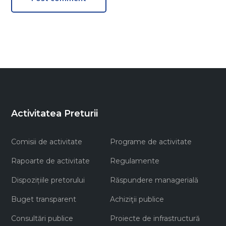
Activitatea Preturii
Comisii de activitate
Programe de activitate
Rapoarte de activitate
Regulamente
Dispozițiile pretorului
Răspundere managerială
Buget transparent
Achiziţii publice
Consultări publice
Proiecte de infrastructură