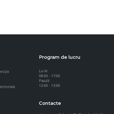
Program de lucru
Lu-Vi:
ecţia
08:00 - 17:00
Pauză:
12:00 - 13:00
ritorială
Contacte