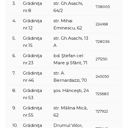
3.
Grădiniţa
str. Gh.Asachi,
738005
nr.8
64/2
4.
Grădiniţa
str. Mihai
224168
nr.12
Eminescu, 62
5.
Grădiniţa
str. Gh.Asachi, 13
728036
nr.15
A
6.
Grădiniţa
bd. Ştefan cel
271250
nr.23
Mare şi Sfânt, 71
7.
Grădiniţa
str. A.
245050
nr.46
Bernardazzi, 70
8.
Grădiniţa
şos. Hânceşti, 24
725683
nr.53
9.
Grădiniţa
str. Mălina Mică,
727922
nr.55
62
10.
Grădiniţa
Drumul Viilor,