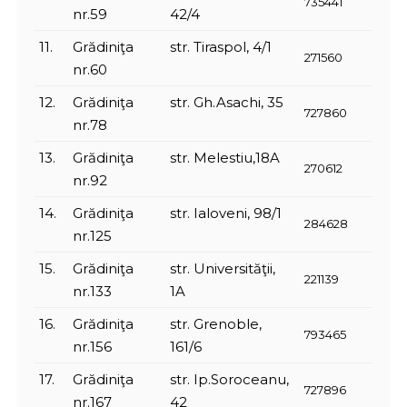
735441
nr.59
42/4
11.
Grădiniţa
str. Tiraspol, 4/1
271560
nr.60
12.
Grădiniţa
str. Gh.Asachi, 35
727860
nr.78
13.
Grădiniţa
str. Melestiu,18A
270612
nr.92
14.
Grădiniţa
str. Ialoveni, 98/1
284628
nr.125
15.
Grădiniţa
str. Universităţii,
221139
nr.133
1A
16.
Grădiniţa
str. Grenoble,
793465
nr.156
161/6
17.
Grădiniţa
str. Ip.Soroceanu,
727896
nr.167
42