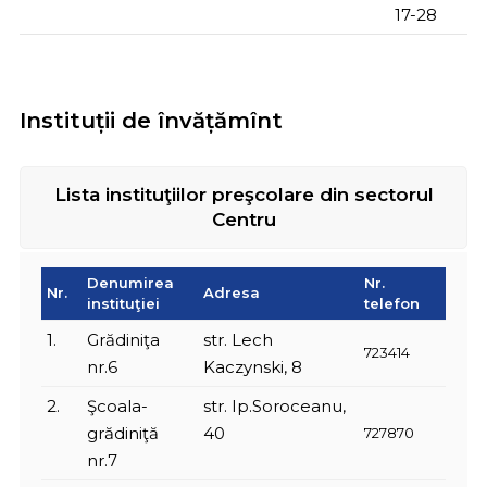
17-28
Instituții de învățămînt
Lista instituţiilor preşcolare din sectorul
Centru
Denumirea
Nr.
Nr.
Adresa
instituţiei
telefon
1.
Grădiniţa
str. Lech
723414
nr.6
Kaczynski, 8
2.
Şcoala-
str. Ip.Soroceanu,
grădiniţă
40
727870
nr.7