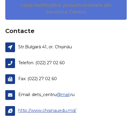
Lista instituţiilor preuniversitare din
sectorul Centru
Contacte
Str.Bulgară 41, or. Chișinău
Telefon: (022) 27 02 60
Fax: (022) 27 02 60
Email: dets_centru
@mail
.ru
http://www.chisinauedu.md/