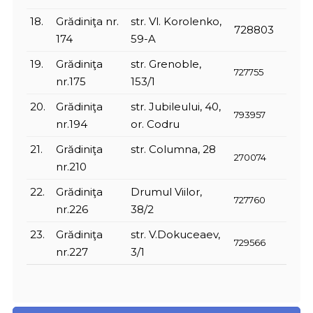
18.
Grădiniţa nr.
str. Vl. Korolenko,
728803
174
59-A
19.
Grădiniţa
str. Grenoble,
727755
nr.175
153/1
20.
Grădiniţa
str. Jubileului, 40,
793957
nr.194
or. Codru
21.
Grădiniţa
str. Columna, 28
270074
nr.210
22.
Grădiniţa
Drumul Viilor,
727760
nr.226
38/2
23.
Grădiniţa
str. V.Dokuceaev,
729566
nr.227
3/1