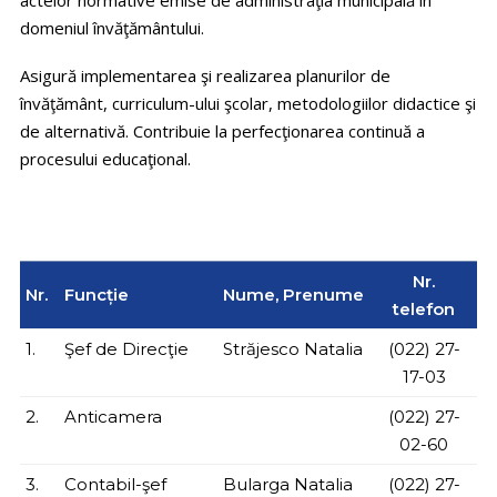
actelor normative emise de administraţia municipală în
domeniul învăţământului.
Asigură implementarea şi realizarea planurilor de
învăţământ, curriculum-ului şcolar, metodologiilor didactice şi
de alternativă. Contribuie la perfecţionarea continuă a
procesului educaţional.
Nr.
Nr.
Funcție
Nume, Prenume
telefon
1.
Şef de Direcţie
Străjesco Natalia
(022) 27-
17-03
2.
Anticamera
(022) 27-
02-60
3.
Contabil-şef
Bularga Natalia
(022) 27-