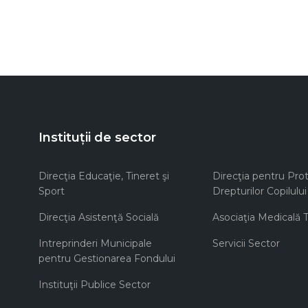
Instituții de sector
Direcţia Educaţie, Tineret şi
Direcţia pentru Prot
Sport
Drepturilor Copilului
Direcţia Asistenţă Socială
Asociaţia Medicală Te
Intreprinderi Municipale
Servicii Sector
pentru Gestionarea Fondului
Instituţii Publice Sector