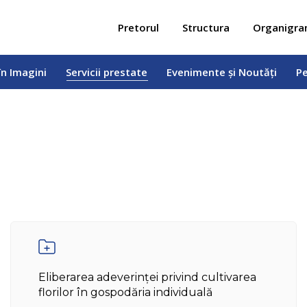
 în Imagini
Servicii prestate
Evenimente și Noutăți
Pe
Pretorul
Structura
Organigr
în Imagini
Servicii prestate
Evenimente și Noutăți
Pe
Eliberarea adeverinței privind cultivarea
florilor în gospodăria individuală