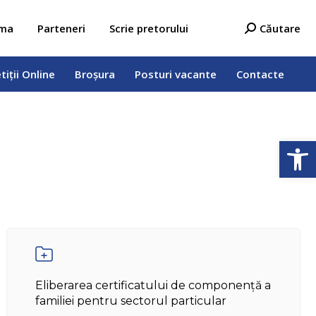
tiții Online
Broșura
Posturi vacante
Contacte
Search:
ama
Parteneri
Scrie pretorului
Căutare
tiții Online
Broșura
Posturi vacante
Contacte
Open
Eliberarea certificatului de componență a
familiei pentru sectorul particular