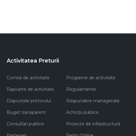
Activitatea Preturii
Comisii de activitate
Programe de activitate
Rapoarte de activitate
Regulamente
Dispozițiile pretorului
Răspundere managerială
Buget transparent
Achiziţii publice
Consultări publice
Proiecte de infrastructură
Parteneri
Petiții Online