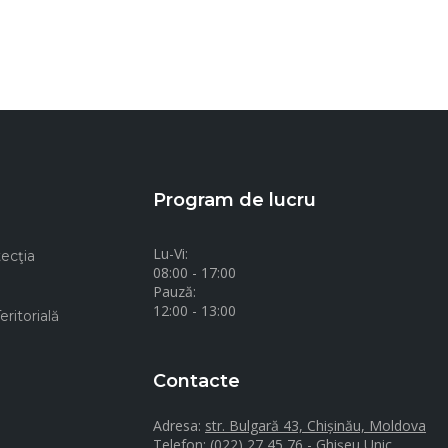
Program de lucru
Lu-Vi:
ecţia
08:00 - 17:00
Pauză:
12:00 - 13:00
ritorială
Contacte
Adresa:
str. Bulgară 43, Chișinău, Moldova
Telefon:
(022) 27 45 76 - Ghișeu Unic