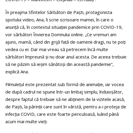
În preajma Sfintelor Sărbători de Paști, protagonista
spotului video, Ana, îi scrie scrisoare mamei, în care o
anunță că, în contextul situației pandemice prin COVID-19,
vor sărbători Învierea Domnului online. „Ce vremuri am
ajuns, mamă, când din grijă față de oamenii dragi, nu te poți
vedea cu ei. Dar mai vreau să petrecem încă multe
sărbători împreună și nu doar anul acesta. De aceea trebuie
să ne păzim să ieșim sănătoși din această pandemie”,
explică Ana.
Filmulețul este prezentat sub formă de animație, iar vocea
de după cadrul ne spune într-un limbaj simplu, înduioșător,
despre faptul că trebuie să ne abținem de la vizitele acasă,
de Paști, la părinții care sunt în vârstă, pentru a-i proteja de
infecția COVID, care este foarte periculoasă, luând până
acum mai multe vieți.