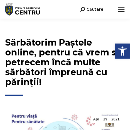
Căutare
Search:
Sărbătorim Paștele
Open
online, pentru că vrem să
petrecem încă multe
sărbători împreună cu
părinții!
Apr
29
2021