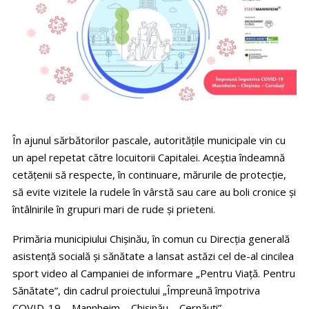
În ajunul sărbătorilor pascale, autoritățile municipale vin cu
un apel repetat către locuitorii Capitalei. Aceștia îndeamnă
cetățenii să respecte, în continuare, mărurile de protecție,
să evite vizitele la rudele în vârstă sau care au boli cronice și
întâlnirile în grupuri mari de rude și prieteni.
Primăria municipiului Chișinău, în comun cu Direcția generală
asistență socială și sănătate a lansat astăzi cel de-al cincilea
sport video al Campaniei de informare „Pentru Viață. Pentru
Sănătate”, din cadrul proiectului „Împreună împotriva
COVID-19 – Mannheim – Chișinău – Cernăuți”.