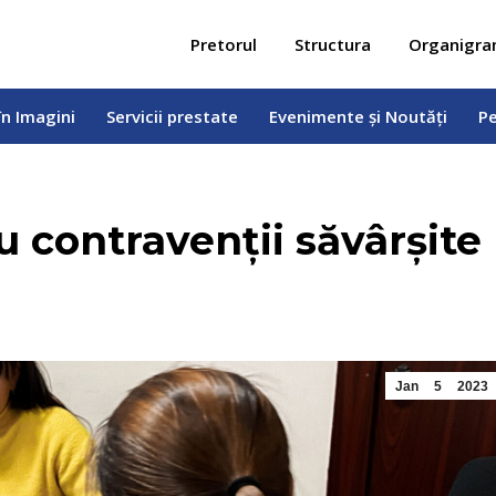
 în Imagini
Servicii prestate
Evenimente și Noutăți
Pe
Pretorul
Structura
Organigr
în Imagini
Servicii prestate
Evenimente și Noutăți
Pe
 contravenții săvârșite
Jan
5
2023