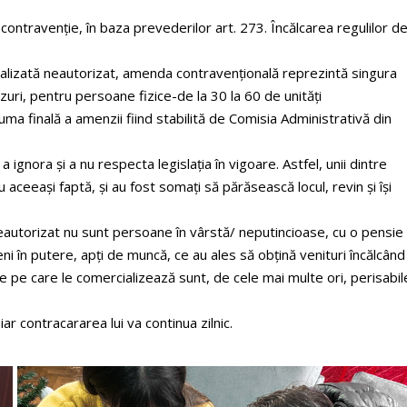
ontravenție, în baza prevederilor art. 273. Încălcarea regulilor d
alizată neautorizat, amenda contravențională reprezintă singura
azuri, pentru persoane fizice-de la 30 la 60 de unități
a finală a amenzii fiind stabilită de Comisia Administrativă din
ignora și a nu respecta legislația în vigoare. Astfel, unii dintre
u aceeași faptă, și au fost somați să părăsească locul, revin și își
eautorizat nu sunt persoane în vârstă/ neputincioase, cu o pensie
ni în putere, apți de muncă, ce au ales să obțină venituri încălcând
e pe care le comercializează sunt, de cele mai multe ori, perisabil
 contracararea lui va continua zilnic.