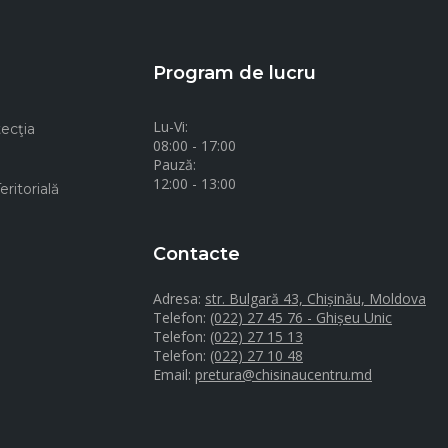
Program de lucru
Lu-Vi:
ecţia
08:00 - 17:00
Pauză:
12:00 - 13:00
ritorială
Contacte
Adresa:
str. Bulgară 43, Chișinău, Moldova
Telefon:
(022) 27 45 76 - Ghișeu Unic
Telefon:
(022) 27 15 13
Telefon:
(022) 27 10 48
Email:
pretura@chisinaucentru.md