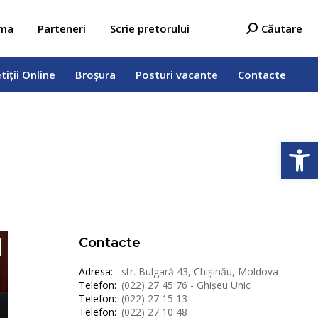
tiții Online
Broșura
Posturi vacante
Contacte
Search:
ama
Parteneri
Scrie pretorului
Căutare
tiții Online
Broșura
Posturi vacante
Contacte
Open
Contacte
Adresa:
str. Bulgară 43, Chișinău, Moldova
Telefon:
(022) 27 45 76 - Ghișeu Unic
Telefon:
(022) 27 15 13
Telefon:
(022) 27 10 48