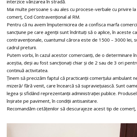
interzice vânzarea în stradă.
Mai multe persoane s-au ales cu procese-verbale cu privire la c
comerț, Cod Contravențional al RM.
Pentru că nu avem împuternicirea de a confisca marfa comerci
sancțiune pe care agenții sunt îndrituiți să o aplice, în aceste c
contravenționale, cuantumul cărora este de 1500 – 3000 lei, sum
cadrul preturii.
Putem vorbi, în cazul acestor comercianți, de o determinare în a 
aceștia, deși au fost sancționați chiar și de 2 sau de 3 ori pentr
continuă activitatea.
Ținem să precizăm faptul că practicanții comerțului ambulant n
mizeră/ fără venit, care încearcă să supraviețuiască. Sunt oame
legea și sfidând reprezentanții administrației publice. Produsel
înșirate pe paviment, în condiții antisanitare.
Recomandăm cetățenilor să descurajeze acest tip de comerț, iar