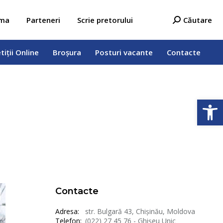
tiții Online
Broșura
Posturi vacante
Contacte
Search:
ama
Parteneri
Scrie pretorului
Căutare
tiții Online
Broșura
Posturi vacante
Contacte
Open
Contacte
Adresa:
str. Bulgară 43, Chișinău, Moldova
Telefon:
(022) 27 45 76 - Ghișeu Unic