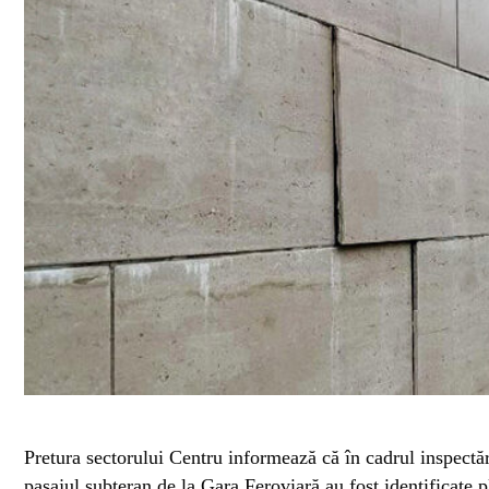
Pretura sectorului Centru informează că în cadrul inspectăr
pasajul subteran de la Gara Feroviară au fost identificate 