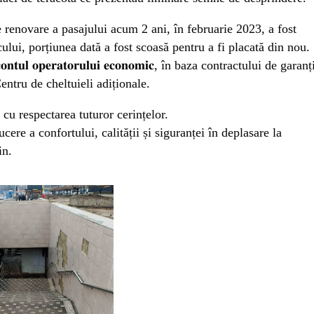
e renovare a pasajului acum 2 ani, în februarie 2023, a fost
ului, porțiunea dată a fost scoasă pentru a fi placată din nou.
𝐥 𝐨𝐩𝐞𝐫𝐚𝐭𝐨𝐫𝐮𝐥𝐮𝐢 𝐞𝐜𝐨𝐧𝐨𝐦𝐢𝐜, în baza contractului de garanț
entru de cheltuieli adiționale.
 cu respectarea tuturor cerințelor.
ere a confortului, calității și siguranței în deplasare la
in.