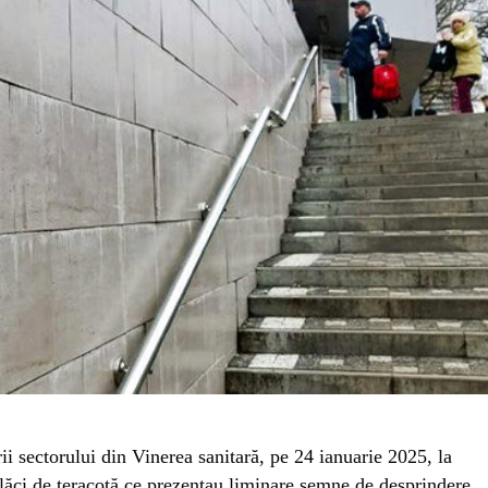
ii sectorului din Vinerea sanitară, pe 24 ianuarie 2025, la
plăci de teracotă ce prezentau liminare semne de desprindere.