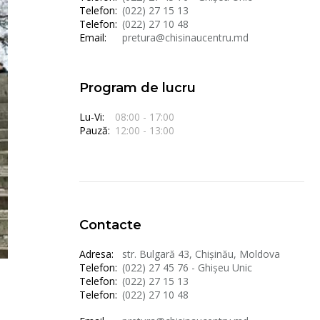
Telefon:
(022) 27 15 13
Telefon:
(022) 27 10 48
Email:
pretura@chisinaucentru.md
Program de lucru
Lu-Vi:
08:00 - 17:00
Pauză:
12:00 - 13:00
Contacte
Adresa:
str. Bulgară 43, Chișinău, Moldova
Telefon:
(022) 27 45 76 - Ghișeu Unic
Telefon:
(022) 27 15 13
Telefon:
(022) 27 10 48