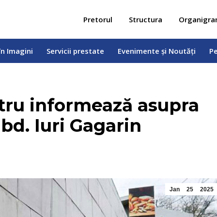
 în Imagini
Servicii prestate
Evenimente și Noutăți
Pe
Pretorul
Structura
Organigr
în Imagini
Servicii prestate
Evenimente și Noutăți
Pe
ntru informează asupra
bd. Iuri Gagarin
Jan
25
2025