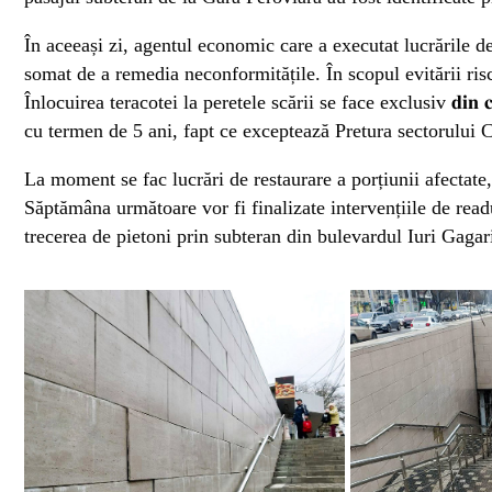
În aceeași zi, agentul economic care a executat lucrările d
somat de a remedia neconformitățile. În scopul evitării risc
Înlocuirea teracotei la peretele scării se face exclusiv 𝐝𝐢𝐧 𝐜𝐨𝐧𝐭
cu termen de 5 ani, fapt ce exceptează Pretura sectorului C
La moment se fac lucrări de restaurare a porțiunii afectate,
Săptămâna următoare vor fi finalizate intervențiile de readuc
trecerea de pietoni prin subteran din bulevardul Iuri Gagar