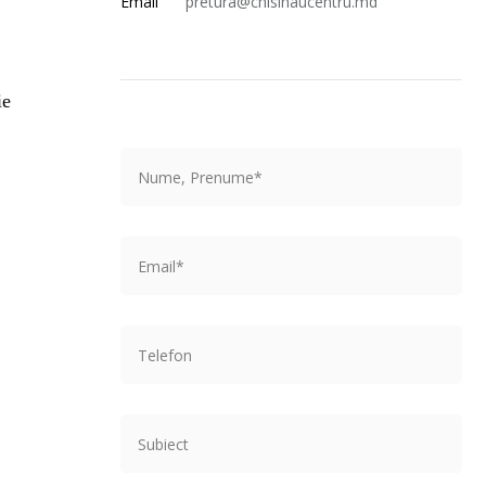
Email
pretura@chisinaucentru.md
ie