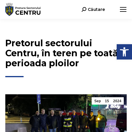
Căutare
Search:
Pretorul sectorului
Open
Centru, în teren pe toată
perioada ploilor
Sep
15
2024