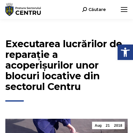
Căutare
Search:
Executarea lucrărilor de
Open
reparație a
acoperișurilor unor
blocuri locative din
sectorul Centru
Aug
21
2018