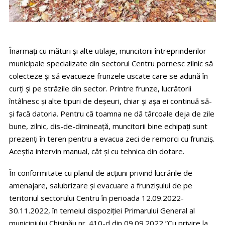
Înarmați cu mături și alte utilaje, muncitorii întreprinderilor
municipale specializate din sectorul Centru pornesc zilnic să
colecteze și să evacueze frunzele uscate care se adună în
curți și pe străzile din sector. Printre frunze, lucrătorii
întâlnesc și alte tipuri de deșeuri, chiar și așa ei continuă să-
și facă datoria. Pentru că toamna ne dă târcoale deja de zile
bune, zilnic, dis-de-dimineață, muncitorii bine echipați sunt
prezenți în teren pentru a evacua zeci de remorci cu frunziș.
Aceștia intervin manual, cât și cu tehnica din dotare.
În conformitate cu planul de acțiuni privind lucrările de
amenajare, salubrizare și evacuare a frunzișului de pe
teritoriul sectorului Centru în perioada 12.09.2022-
30.11.2022, în temeiul dispoziției Primarului General al
municipiului Chișinău nr. 410-d din 09.09.2022 ”Cu privire la