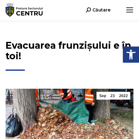
Căutare
Search:
Evacuarea frunzișului e în
Open
toi!
Sep
23
2022