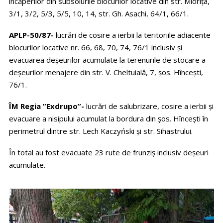
încăperilor din subsolurile blocurilor locative din str. Miorița,
3/1, 3/2, 5/3, 5/5, 10, 14, str. Gh. Asachi, 64/1, 66/1.
APLP-50/87-
lucrări de cosire a ierbii la teritoriile adiacente
blocurilor locative nr. 66, 68, 70, 74, 76/1 inclusiv și
evacuarea deșeurilor acumulate la terenurile de stocare a
deșeurilor menajere din str. V. Cheltuială, 7, șos. Hîncești,
76/1.
ÎM Regia ”Exdrupo”-
lucrări de salubrizare, cosire a ierbii și
evacuare a nisipului acumulat la bordura din șos. Hîncești în
perimetrul dintre str. Lech Kaczyński și str. Sihastrului.
În total au fost evacuate 23 rute de frunziș inclusiv deșeuri
acumulate.