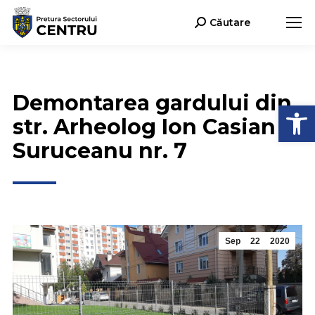
Căutare
Search:
Demontarea gardului din
Open
str. Arheolog Ion Casian
Suruceanu nr. 7
Sep
22
2020