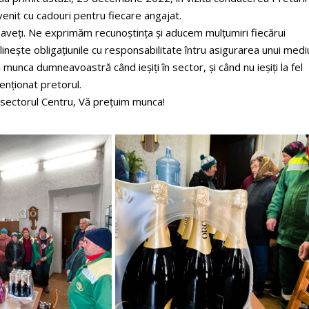
venit cu cadouri pentru fiecare angajat.
 aveți. Ne exprimăm recunoștința și aducem mulțumiri fiecărui
eplinește obligațiunile cu responsabilitate întru asigurarea unui medi
ilă munca dumneavoastră când ieșiți în sector, și când nu ieșiți la fel
menționat pretorul.
in sectorul Centru, Vă prețuim munca!