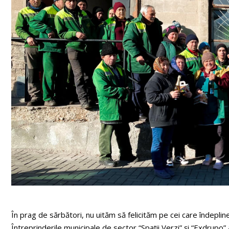
În prag de sărbători, nu uităm să felicităm pe cei care îndeplin
Întreprinderile municipale de sector “Spații Verzi” și “Exdrupo”