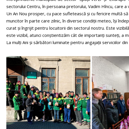
sectorului Centru, în persoana pretorului, Vadim Hîncu, care a 
Un An Nou prosper, cu pace sufletească și cu fericire multă să
muncitor în parte care zilnic, în diverse condiții meteo, își înd
curat și îngrijit pentru locuitorii din sectorul nostru. Este vizib
este vizibil, atunci conștientizăm cât de importanți sunteți, a 
La mulți Ani și sărbători luminate pentru angajații serviciilor d