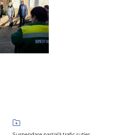
Suspendare parțială trafic rutier