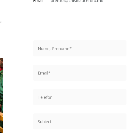
Email
pretura@chisinaucentru.md
u