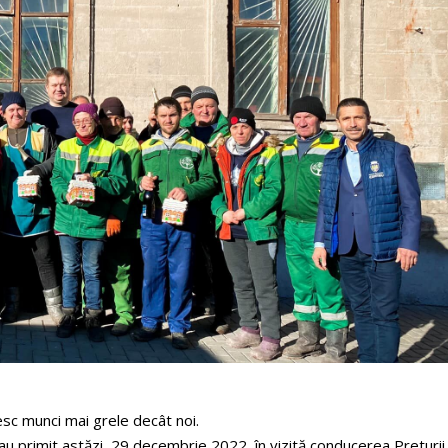
esc munci mai grele decât noi.
 au primit astăzi, 29 decembrie 2022, în vizită conducerea Preturii