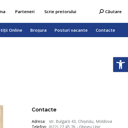
tiții Online
Broșura
Posturi vacante
Contacte
Search:
ama
Parteneri
Scrie pretorului
Căutare
tiții Online
Broșura
Posturi vacante
Contacte
Open
Contacte
Adresa:
str. Bulgară 43, Chișinău, Moldova
Telefon:
(022) 27 45 76 - Ghișeu Unic