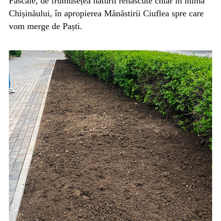
Pascale, de frumusețea naturii renăscute chiar în inima
Chișinăului, în apropierea Mănăstirii Ciuflea spre care
vom merge de Paști.