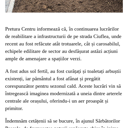
Pretura Centru informează că, în continuarea lucrărilor
de reabilitare a infrastructurii de pe strada Ciuflea, unde
recent au fost refăcute atât trotuarele, cât și carosabilul,
echipele edilitare de sector au desfășurat astăzi acțiuni
ample de amenajare a spațiilor verzi.
A fost adus sol fertil, au fost curățați și toaletați arbuștii
existenți, iar pământul a fost afânat și pregătit
corespunzător pentru sezonul cald. Aceste lucrări vin să
întregească imaginea modernizată a uneia dintre arterele
centrale ale orașului, oferindu-i un aer proaspăt și
primitor.
Îndemnăm cetățenii să se bucure, în ajunul Sărbătorilor