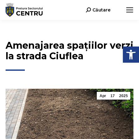
Căutare
Search:
Amenajarea spațiilor verzi
Open
la strada Ciuflea
Apr
17
2025