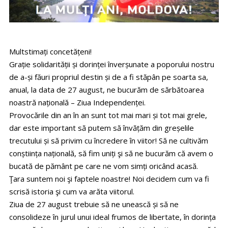
Multstimați concetățeni!
Grație solidarității și dorinței înverșunate a poporului nostru
de a-și făuri propriul destin și de a fi stăpân pe soarta sa,
anual, la data de 27 august, ne bucurăm de sărbătoarea
noastră națională – Ziua Independenței.
Provocările din an în an sunt tot mai mari și tot mai grele,
dar este important să putem să învățăm din greșelile
trecutului și să privim cu încredere în viitor! Să ne cultivăm
conștiința națională, să fim uniți şi să ne bucurăm că avem o
bucată de pământ pe care ne vom simți oricând acasă.
Ţara suntem noi şi faptele noastre! Noi decidem cum va fi
scrisă istoria şi cum va arăta viitorul.
Ziua de 27 august trebuie să ne unească și să ne
consolideze în jurul unui ideal frumos de libertate, în dorința