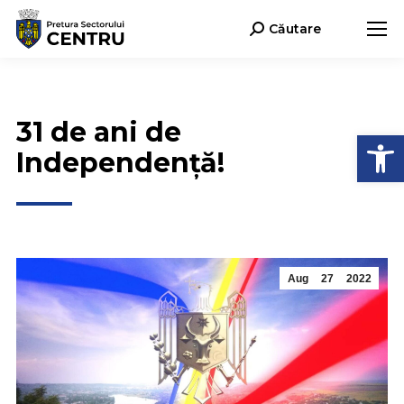
Căutare
Search:
31 de ani de
Open
Independență!
Aug
27
2022